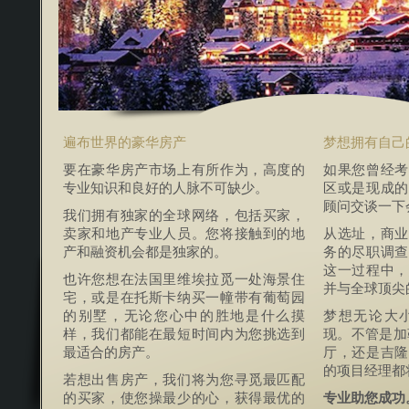
遍布世界的豪华房产
梦想拥有自己
要在豪华房产市场上有所作为，高度的
如果您曾经考
专业知识和良好的人脉不可缺少。
区或是现成的
顾问交谈一下
我们拥有独家的全球网络，包括买家，
卖家和地产专业人员。您将接触到的地
从选址，商业
产和融资机会都是独家的。
务的尽职调查
这一过程中，
也许您想在法国里维埃拉觅一处海景住
并与全球顶尖
宅，或是在托斯卡纳买一幢带有葡萄园
的别墅，无论您心中的胜地是什么摸
梦想无论大
样，我们都能在最短时间内为您挑选到
现。不管是加
最适合的房产。
厅，还是吉隆
的项目经理都
若想出售房产，我们将为您寻觅最匹配
的买家，使您操最少的心，获得最优的
专业助您成功