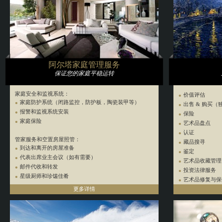
内部整修 & 装
私人飞机制造
阿尔塔家庭管理服务
保证您的家庭平稳运转
家庭安全和监视系统：
价值评估
家庭防护系统（闭路监控，防护板，陶瓷装甲等）
出售 & 购买
报警和监视系统安装
保险
家庭保险
艺术品盘点
认证
管家服务和空置房屋照管：
藏品搜寻
到达和离开的房屋准备
鉴定
代表出席业主会议（如有需要）
艺术品收藏管理
邮件代收和转发
投资法律服务
星级厨师和珍馐佳肴
艺术品修复与保
更多详情
订制画框
居家维修和维护，园丁服务：
艺术品、古董包
采购和货物接收
园丁服务
露台和游泳池维护