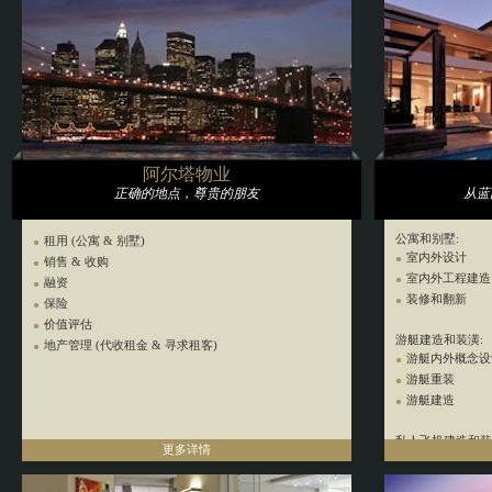
阿尔塔物业
正确的地点，尊贵的朋友
从蓝
公寓和别墅:
租用 (公寓 & 别墅)
室内外设计
销售 & 收购
室内外工程建造
融资
装修和翻新
保险
价值评估
游艇建造和装潢:
地产管理 (代收租金 & 寻求租客)
游艇内外概念设
游艇重装
游艇建造
私人飞机建造和装
更多详情
室内外设计
内部整修 & 装