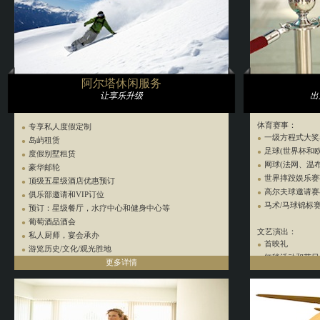
居家清洁
家政服务人员
鲜花递送服务
洗衣递送服务
洗车服务
日常用品购买
阿尔塔休闲服务
让享乐升级
出
体育赛事：
专享私人度假定制
一级方程式大奖
岛屿租赁
足球(世界杯和
度假别墅租赁
网球(法网、温
豪华邮轮
世界摔跤娱乐赛
顶级五星级酒店优惠预订
高尔夫球邀请赛
俱乐部邀请和VIP订位
马术/马球锦标
预订：星级餐厅，水疗中心和健身中心等
葡萄酒品酒会
文艺演出：
私人厨师，宴会承办
首映礼
游览历史/文化/观光胜地
红毯活动和节日
预订机票与旅游
更多详情
歌剧表演
VIP机场接送
喜剧
豪华汽车租赁
芭蕾舞及舞蹈表
豪华轿车服务
顶级体育赛事入场券预订