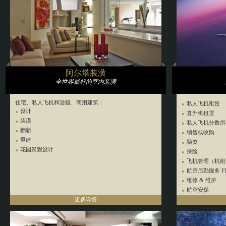
私人飞机制造
阿尔塔装潢
全世界最好的室内装潢
住宅、私人飞机和游艇、商用建筑：
私人飞机租赁
设计
直升机租赁
装潢
私人飞机分数所
翻新
销售或收购
重建
融资
花园景观设计
保险
飞机管理（机组
航空后勤服务 FB
维修 & 维护
航空安保
更多详情
私人飞机建造和装
室内外设计