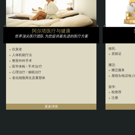
演唱会和现场表演
百老汇、拉斯维
慈善拍卖和非营
全球展览
阿尔塔医疗与健康
世界顶尖医疗团队 为您提供最先进的医疗方案
移民:
抗衰老
居留证
人体机能疗法
整形外科手术
搬迁:
医学体检 / 手术治/疗
搬迁服务
心理治疗 / 催眠治疗
屋猎头电话地 (
老化细胞再生及重塑体
留学:
校推荐
注册
更多详情
居家安置:
家庭设施安置
购物:
导购陪同购买家