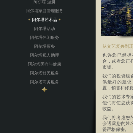
阿尔塔 游艇
阿尔塔家庭管理服务
阿尔塔艺术品
阿尔塔活动
阿尔塔休闲服务
阿尔塔票务
从文艺复兴到
阿尔塔私人助理
也许您已经拥
合，或者您正
阿尔塔医疗与健康
市场。
阿尔塔移民服务
我们的投资组
阿尔塔商务服务
供最好的建议
置，销售和修
我们的艺术专
他们将使您获
收益。
我们将考虑您
会透露您的姓
得严格保密。